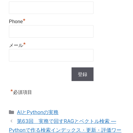
*
Phone
*
メール
*
必須項目
カ
AIとPythonの実務
テ
第63回 実務で回すRAGとベクトル検索 —
ゴ
Pythonで作る検索インデックス・更新・評価ワー