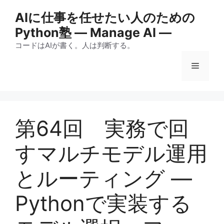
コ
AIに仕事を任せたい人のための
ン
Python塾 ― Manage AI ―
テ
ン
コードはAIが書く。人は判断する。
ツ
メ
へ
ス
キ
ニ
ッ
プ
第64回 実務で回
ュ
すマルチモデル運用
ー
とルーティング —
Pythonで実装する