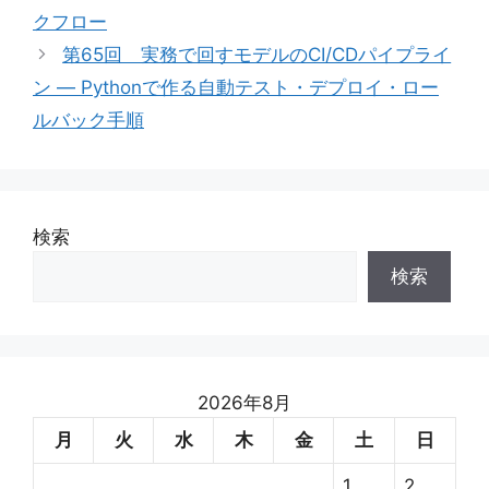
リ
クフロー
ー
第65回 実務で回すモデルのCI/CDパイプライ
ン — Pythonで作る自動テスト・デプロイ・ロー
ルバック手順
検索
検索
2026年8月
月
火
水
木
金
土
日
1
2