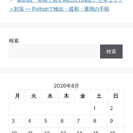
ィ対策 — Pythonで検出・緩和・運用の手順
検索
検索
2026年8月
月
火
水
木
金
土
日
1
2
3
4
5
6
7
8
9