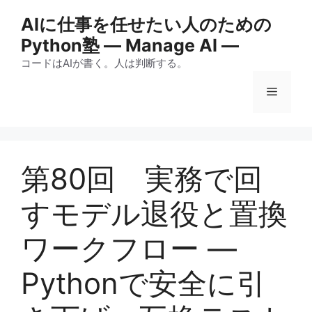
コ
AIに仕事を任せたい人のための
ン
Python塾 ― Manage AI ―
テ
ン
コードはAIが書く。人は判断する。
ツ
メ
へ
ス
キ
ニ
ッ
プ
第80回 実務で回
ュ
すモデル退役と置換
ー
ワークフロー —
Pythonで安全に引