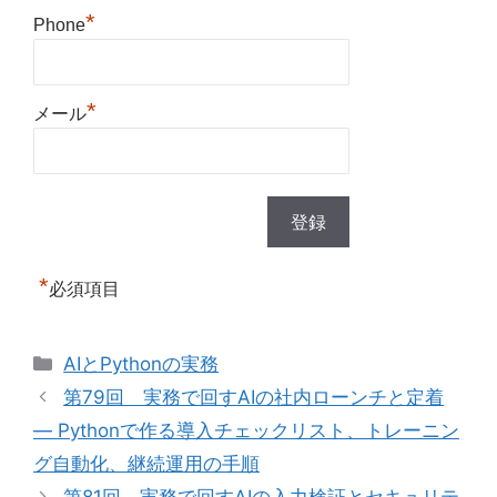
*
Phone
*
メール
*
必須項目
カ
AIとPythonの実務
テ
第79回 実務で回すAIの社内ローンチと定着
ゴ
— Pythonで作る導入チェックリスト、トレーニン
リ
グ自動化、継続運用の手順
ー
第81回 実務で回すAIの入力検証とセキュリテ