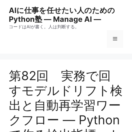
コ
AIに仕事を任せたい人のための
ン
Python塾 ― Manage AI ―
テ
ン
コードはAIが書く。人は判断する。
ツ
メ
へ
ス
キ
ニ
ッ
プ
第82回 実務で回
ュ
すモデルドリフト検
ー
出と自動再学習ワー
クフロー — Python