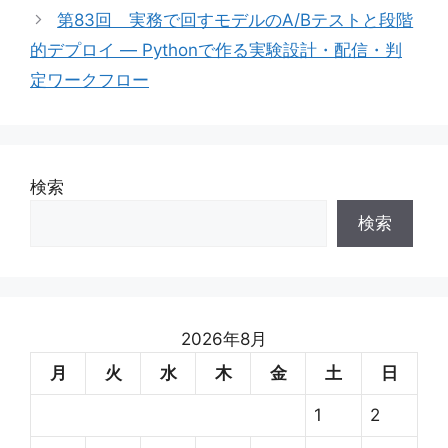
リ
第83回 実務で回すモデルのA/Bテストと段階
ー
的デプロイ — Pythonで作る実験設計・配信・判
定ワークフロー
検索
検索
2026年8月
月
火
水
木
金
土
日
1
2