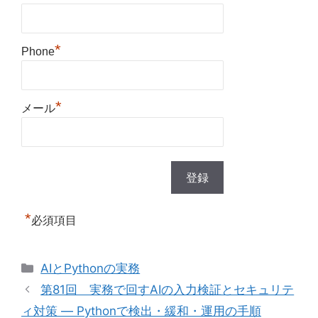
*
Phone
*
メール
*
必須項目
カ
AIとPythonの実務
テ
第81回 実務で回すAIの入力検証とセキュリテ
ゴ
ィ対策 — Pythonで検出・緩和・運用の手順