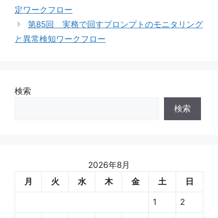
リ
定ワークフロー
ー
第85回 実務で回すプロンプトのモニタリング
と異常検知ワークフロー
検索
検索
2026年8月
月
火
水
木
金
土
日
1
2