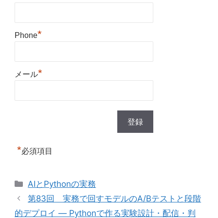
*
Phone
*
メール
*
必須項目
カ
AIとPythonの実務
テ
第83回 実務で回すモデルのA/Bテストと段階
ゴ
的デプロイ — Pythonで作る実験設計・配信・判