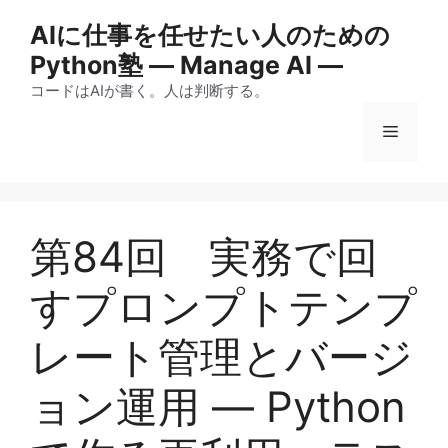
コ
AIに仕事を任せたい人のための
ン
Python塾 ― Manage AI ―
テ
ン
コードはAIが書く。人は判断する。
ツ
メ
へ
ス
キ
ニ
ッ
プ
第84回 実務で回
ュ
すプロンプトテンプ
ー
レート管理とバージ
ョン運用 — Python