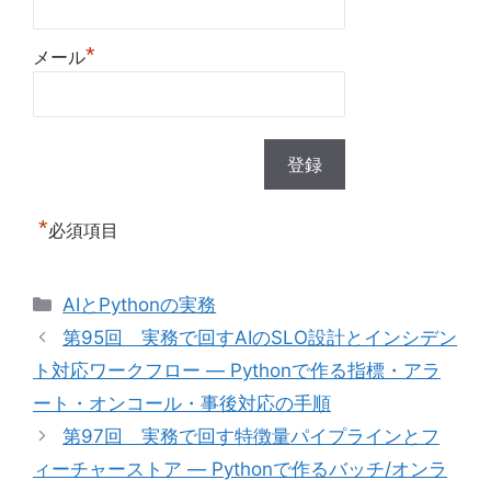
*
メール
*
必須項目
カ
AIとPythonの実務
テ
第95回 実務で回すAIのSLO設計とインシデン
ゴ
ト対応ワークフロー — Pythonで作る指標・アラ
リ
ート・オンコール・事後対応の手順
ー
第97回 実務で回す特徴量パイプラインとフ
ィーチャーストア — Pythonで作るバッチ/オンラ