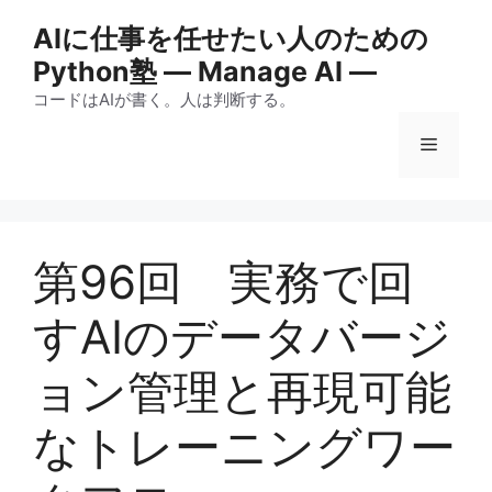
コ
AIに仕事を任せたい人のための
ン
Python塾 ― Manage AI ―
テ
ン
コードはAIが書く。人は判断する。
ツ
メ
へ
ス
キ
ニ
ッ
プ
第96回 実務で回
ュ
すAIのデータバージ
ー
ョン管理と再現可能
なトレーニングワー