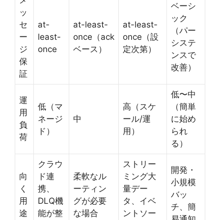
ベーシ
ッ
ック
セ
at-
at-least-
at-least-
（パー
ー
least-
once（ack
once（設
システ
ジ
once
ベース）
定次第）
ンスで
保
改善）
証
低〜中
運
低（マ
高（スケ
（簡単
用
ネージ
中
ール/運
に始め
負
ド）
用）
られ
荷
る）
クラウ
ストリー
開発・
向
ド連
柔軟なル
ミング大
小規模
く
携、
ーティン
量デー
バッ
用
DLQ機
グが必要
タ、イベ
チ、簡
途
能が整
な場合
ントソー
易通知