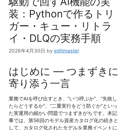
駆動で回すAI機能の実
装：Pythonで作るトリ
ガー・キュー・リトラ
イ・DLQの実務手順
2026年4月30日
by
editmaster
はじめに — つまずきに
寄り添う一言
業務でAIを呼び出すとき、”いつ呼ぶか”、”失敗し
たらどうするか”、”二重実行をどう防ぐか”といっ
た実運用の細かい問題でつまずきがちです。本記
事では、第56回のモデル資産カタログ化の続きと
して、カタログ化されたモデルを業務イベントに