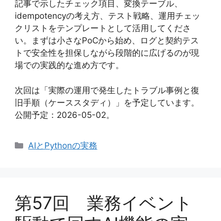
記事で示したチェック項目、変換テーブル、
idempotencyの考え方、テスト戦略、運用チェッ
クリストをテンプレートとして活用してくださ
い。まずは小さなPoCから始め、ログと契約テス
トで安全性を担保しながら段階的に広げるのが現
場での実践的な進め方です。
次回は「実際の運用で発生したトラブル事例と復
旧手順（ケーススタディ）」を予定しています。
公開予定：2026-05-02。
カ
AIとPythonの実務
テ
ゴ
リ
ー
第57回 業務イベント