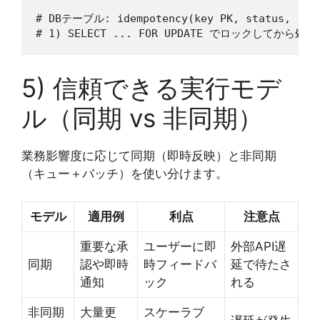
# DBテーブル: idempotency(key PK, status, resp
5) 信頼できる実行モデ
ル（同期 vs 非同期）
業務影響度に応じて同期（即時反映）と非同期
（キュー＋バッチ）を使い分けます。
モデル
適用例
利点
注意点
重要な承
ユーザーに即
外部API遅
同期
認や即時
時フィードバ
延で待たさ
通知
ック
れる
非同期
大量更
スケーラブ