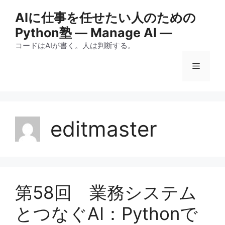
コ
AIに仕事を任せたい人のための
ン
Python塾 ― Manage AI ―
テ
ン
コードはAIが書く。人は判断する。
ツ
メ
へ
ス
キ
ニ
ッ
プ
editmaster
ュ
ー
第58回 業務システム
とつなぐAI：Pythonで