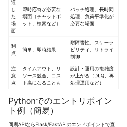
適
し
即時応答が必要な
バッチ処理、長時間
た
場面（チャットボ
処理、負荷平準化が
場
ット、検索など）
必要な場面
面
耐障害性、スケーラ
利
簡単、即時結果
ビリティ、リトライ
点
制御
注
タイムアウト、リ
設計・運用の複雑度
意
ソース競合、コス
が上がる（DLQ、再
点
ト高になることも
処理運用など）
Pythonでのエントリポイン
ト例（簡易）
同期APIならFlask/FastAPIのエンドポイントで直