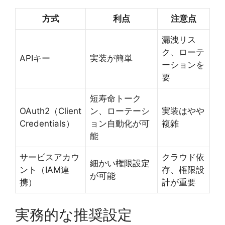
方式
利点
注意点
漏洩リス
ク、ローテ
APIキー
実装が簡単
ーションを
要
短寿命トーク
OAuth2（Client
ン、ローテーシ
実装はやや
Credentials）
ョン自動化が可
複雑
能
サービスアカウ
クラウド依
細かい権限設定
ント（IAM連
存、権限設
が可能
携）
計が重要
実務的な推奨設定