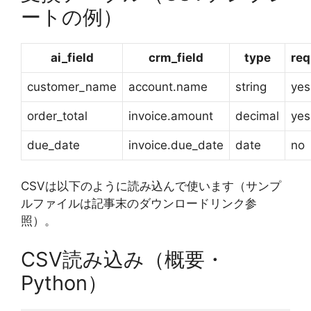
ートの例）
ai_field
crm_field
type
req
customer_name
account.name
string
yes
order_total
invoice.amount
decimal
yes
due_date
invoice.due_date
date
no
CSVは以下のように読み込んで使います（サンプ
ルファイルは記事末のダウンロードリンク参
照）。
CSV読み込み（概要・
Python）