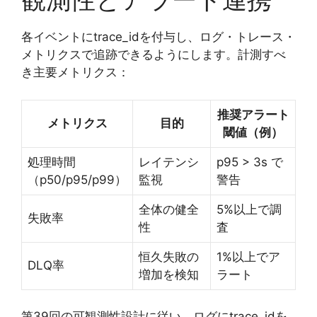
各イベントにtrace_idを付与し、ログ・トレース・
メトリクスで追跡できるようにします。計測すべ
き主要メトリクス：
推奨アラート
メトリクス
目的
閾値（例）
処理時間
レイテンシ
p95 > 3s で
（p50/p95/p99）
監視
警告
全体の健全
5%以上で調
失敗率
性
査
恒久失敗の
1%以上でア
DLQ率
増加を検知
ラート
第39回の可観測性設計に従い、ログにtrace_idを