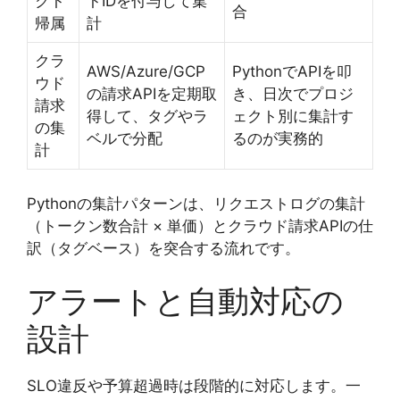
クト
トIDを付与して集
合
帰属
計
クラ
AWS/Azure/GCP
PythonでAPIを叩
ウド
の請求APIを定期取
き、日次でプロジ
請求
得して、タグやラ
ェクト別に集計す
の集
ベルで分配
るのが実務的
計
Pythonの集計パターンは、リクエストログの集計
（トークン数合計 × 単価）とクラウド請求APIの仕
訳（タグベース）を突合する流れです。
アラートと自動対応の
設計
SLO違反や予算超過時は段階的に対応します。一