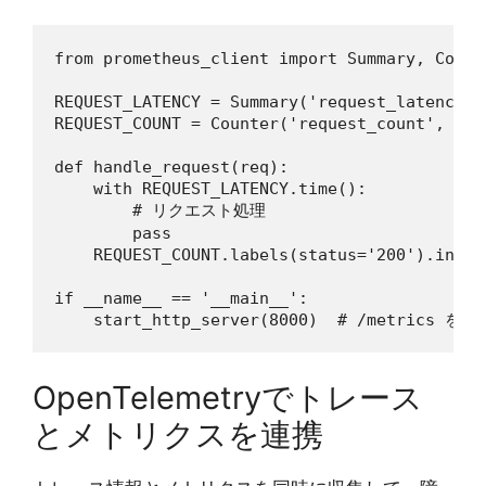
from prometheus_client import Summary, Count
REQUEST_LATENCY = Summary('request_latency_s
REQUEST_COUNT = Counter('request_count', 'To
def handle_request(req):

    with REQUEST_LATENCY.time():

        # リクエスト処理

        pass

    REQUEST_COUNT.labels(status='200').inc()

if __name__ == '__main__':

OpenTelemetryでトレース
とメトリクスを連携