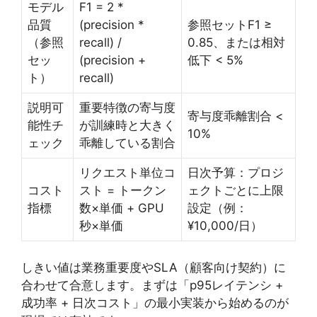
モデル
F1 = 2 *
品質
(precision *
参照セットF1 ≥
（参照
recall) /
0.85、または相対
セッ
(precision +
低下 < 5%
ト）
recall)
説明可
重要特徴の寄与度
寄与度乖離割合 <
能性チ
が訓練時と大きく
10%
ェック
乖離している割合
リクエスト単位コ
日次予算：プロジ
コスト
スト = トークン
ェクトごとに上限
指標
数×単価 + GPU
設定（例：
秒×単価
¥10,000/日）
しきい値は業務重要度やSLA（顧客向け契約）に
合わせて合意します。まずは「p95レイテンシ +
成功率 + 日次コスト」の最小実装から始めるのが