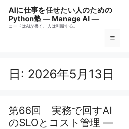
コ
AIに仕事を任せたい人のための
ン
Python塾 ― Manage AI ―
テ
ン
コードはAIが書く。人は判断する。
ツ
メ
へ
ス
キ
ニ
ッ
プ
日:
2026年5月13日
ュ
ー
第66回 実務で回すAI
のSLOとコスト管理 —