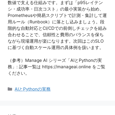
数値で支える仕組みです。まずは「p95レイテン
シ・成功率・日次コスト」の最小実装から始め、
Prometheusや簡易スクリプトで計測・集計して運
用ルール（Runbook）に落とし込みましょう。段
階的な自動対応とCI/CDでの前倒しチェックを組み
合わせることで、信頼性と費用のバランスを保ち
ながら現場運用が楽になります。次回はこのSLO
に基づく自動スケール運用の具体例を扱います。
（参考）Manage AI シリーズ「AIとPythonの実
務」: 記事一覧は https://manageai.online をご覧
ください。
カ
AIとPythonの実務
テ
ゴ
リ
ー