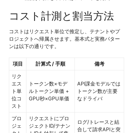
コスト計測と割当方法
コストはリクエスト単位で推定し、テナントやプ
ロジェクトへ帰属させます。基本式と実務パター
ンは以下の通りです。
項目
計算式 / 手順
備考
リク
エス
トークン数×モデ
API課金モデルでは
ト単
ルトークン単価 +
トークン数が主要
位コ
GPU秒×GPU単価
なドライバ
スト
プロ
リクエストにプロ
ログ/トレースと結
ジェ
ジェクトID/テナン
合して請求APIと突