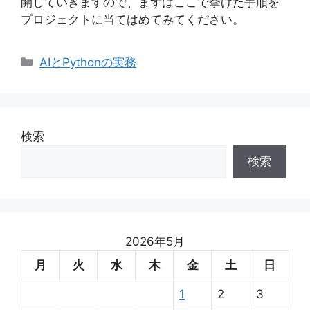
開していきますので、まずはここで挙げた手順を
プロジェクトに当てはめてみてください。
カ
AIとPythonの実務
テ
ゴ
リ
ー
検索
検索
2026年5月
月
火
水
木
金
土
日
1
2
3