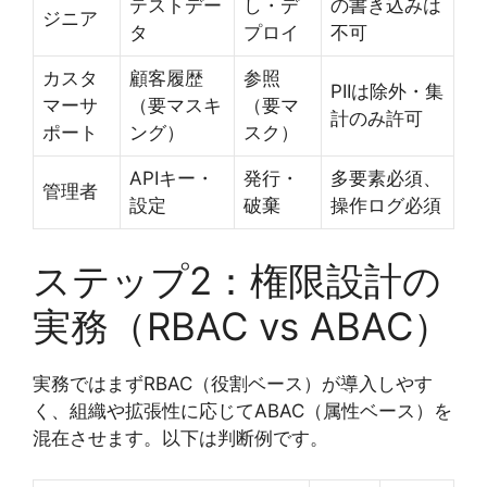
テストデー
し・デ
の書き込みは
ジニア
タ
プロイ
不可
カスタ
顧客履歴
参照
PIIは除外・集
マーサ
（要マスキ
（要マ
計のみ許可
ポート
ング）
スク）
APIキー・
発行・
多要素必須、
管理者
設定
破棄
操作ログ必須
ステップ2：権限設計の
実務（RBAC vs ABAC）
実務ではまずRBAC（役割ベース）が導入しやす
く、組織や拡張性に応じてABAC（属性ベース）を
混在させます。以下は判断例です。