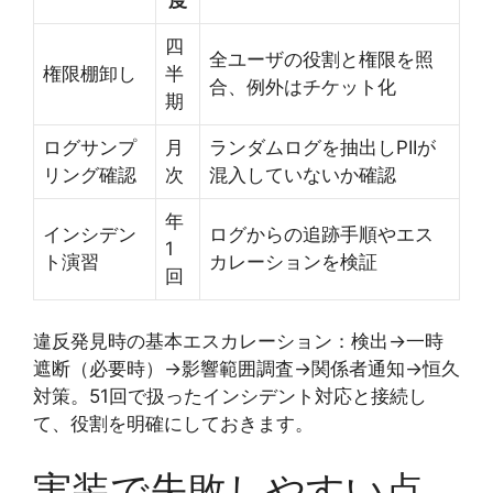
四
全ユーザの役割と権限を照
権限棚卸し
半
合、例外はチケット化
期
ログサンプ
月
ランダムログを抽出しPIIが
リング確認
次
混入していないか確認
年
インシデン
ログからの追跡手順やエス
1
ト演習
カレーションを検証
回
違反発見時の基本エスカレーション：検出→一時
遮断（必要時）→影響範囲調査→関係者通知→恒久
対策。51回で扱ったインシデント対応と接続し
て、役割を明確にしておきます。
実装で失敗しやすい点