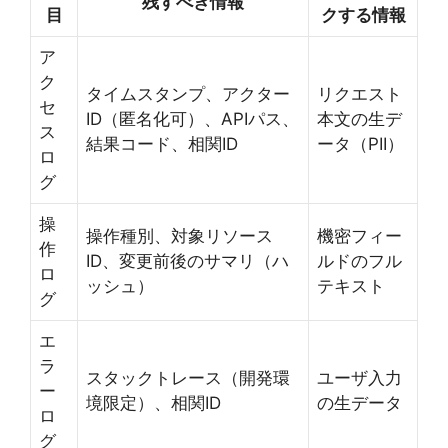
残すべき情報
目
クする情報
ア
ク
タイムスタンプ、アクター
リクエスト
セ
ID（匿名化可）、APIパス、
本文の生デ
ス
結果コード、相関ID
ータ（PII）
ロ
グ
操
操作種別、対象リソース
機密フィー
作
ID、変更前後のサマリ（ハ
ルドのフル
ロ
ッシュ）
テキスト
グ
エ
ラ
スタックトレース（開発環
ユーザ入力
ー
境限定）、相関ID
の生データ
ロ
グ