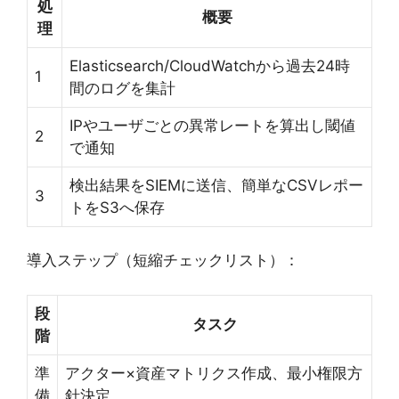
処
概要
理
Elasticsearch/CloudWatchから過去24時
1
間のログを集計
IPやユーザごとの異常レートを算出し閾値
2
で通知
検出結果をSIEMに送信、簡単なCSVレポー
3
トをS3へ保存
導入ステップ（短縮チェックリスト）：
段
タスク
階
準
アクター×資産マトリクス作成、最小権限方
備
針決定