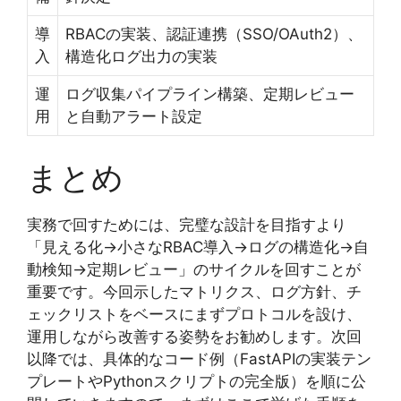
導
RBACの実装、認証連携（SSO/OAuth2）、
入
構造化ログ出力の実装
運
ログ収集パイプライン構築、定期レビュー
用
と自動アラート設定
まとめ
実務で回すためには、完璧な設計を目指すより
「見える化→小さなRBAC導入→ログの構造化→自
動検知→定期レビュー」のサイクルを回すことが
重要です。今回示したマトリクス、ログ方針、チ
ェックリストをベースにまずプロトコルを設け、
運用しながら改善する姿勢をお勧めします。次回
以降では、具体的なコード例（FastAPIの実装テン
プレートやPythonスクリプトの完全版）を順に公