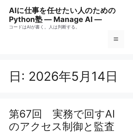
コ
AIに仕事を任せたい人のための
ン
Python塾 ― Manage AI ―
テ
ン
コードはAIが書く。人は判断する。
ツ
メ
へ
ス
キ
ニ
ッ
プ
日:
2026年5月14日
ュ
ー
第67回 実務で回すAI
のアクセス制御と監査