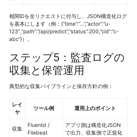
相関IDを全リクエストに付与し、JSON構造化ログ
を基本にします（例：{“time”:”…”,”actor”:”u-
123″,”path”:”/api/predict”,”status”:200,”cid”:”c-
abc”}）。
ステップ5：監査ログの
収集と保管運用
典型的な収集パイプラインと保存方針の例：
レイ
ツール例
運用上のポイント
ヤ
Fluentd /
アプリ側は構造化JSON
収集
Filebeat
で出力、収集側で正規化