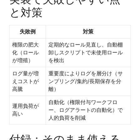
と対策
失敗例
対策
権限の肥大
定期的なロール見直し、自動棚
化（ロール
卸しスクリプトで未使用ロール
が増殖）
を検出
ログ量が増
重要度によりログを層分け（サ
えコストが
ンプリング/集約/長期保存を分
高騰
離）
自動化（権限付与ワークフロ
運用負荷が
ー、ログアラートの自動化）で
高い
人的負荷を削減
付録：そのまま使える