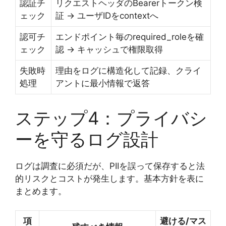
認証チ
リクエストヘッダのBearerトークン検
ェック
証 → ユーザIDをcontextへ
認可チ
エンドポイント毎のrequired_roleを確
ェック
認 → キャッシュで権限取得
失敗時
理由をログに構造化して記録、クライ
処理
アントに最小情報で返答
ステップ4：プライバシ
ーを守るログ設計
ログは調査に必須だが、PIIを誤って保存すると法
的リスクとコストが発生します。基本方針を表に
まとめます。
項
避ける/マス