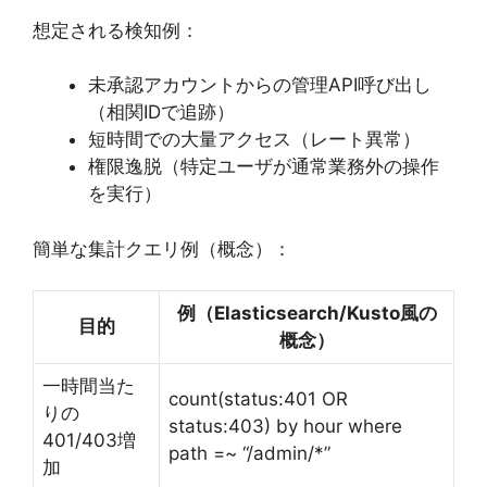
想定される検知例：
未承認アカウントからの管理API呼び出し
（相関IDで追跡）
短時間での大量アクセス（レート異常）
権限逸脱（特定ユーザが通常業務外の操作
を実行）
簡単な集計クエリ例（概念）：
例（Elasticsearch/Kusto風の
目的
概念）
一時間当た
count(status:401 OR
りの
status:403) by hour where
401/403増
path =~ “/admin/*”
加